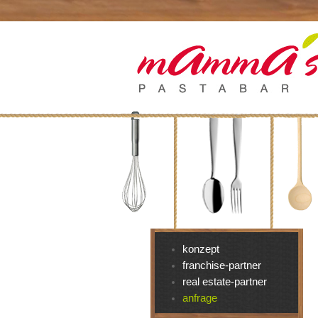
konzept
franchise-partner
real estate-partner
anfrage